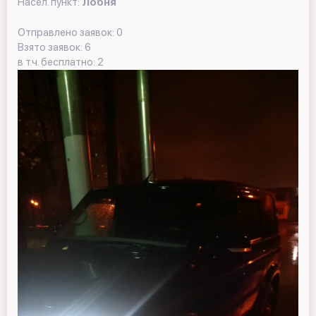
Насел. пункт:
Лобня
Отправлено заявок: 0
Взято заявок: 6
в т.ч. бесплатно: 2