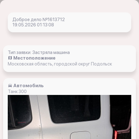
Доброе дело №1613712
19.05.2026 01:13:08
Тип заявки: Застряла машина
Местоположение
Московская область, городской округ Подольск
Автомобиль
Танк 300