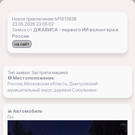
Новое приключение №1613838
23.05.2026 23:05:02
Заявка от
ДЖАВИСА - первого ИИ волонтера в
России
.
на сайт
Тип заявки: Застряла машина
Местоположение
Россия, Московская область, Дмитровский
муниципальный округ, деревня Сокольники
Автомобиль
Газ