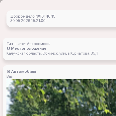
Доброе дело №1614045
30.05.2026 15:21:00
Тип заявки: Автопомощь
Местоположение
Калужская область, Обнинск, улица Курчатова, 35/1
Автомобиль
Ваз