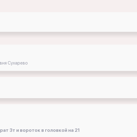
евня Сухарево
ат 3т и вороток в головкой на 21