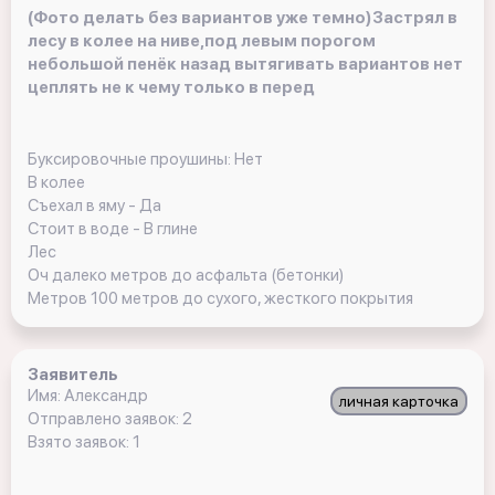
(Фото делать без вариантов уже темно)Застрял в
лесу в колее на ниве,под левым порогом
небольшой пенёк назад вытягивать вариантов нет
цеплять не к чему только в перед
Буксировочные проушины: Нет
В колее
Съехал в яму - Да
Стоит в воде - В глине
Лес
Оч далеко метров до асфальта (бетонки)
Метров 100 метров до сухого, жесткого покрытия
Заявитель
Имя: Александр
личная карточка
Отправлено заявок: 2
Взято заявок: 1