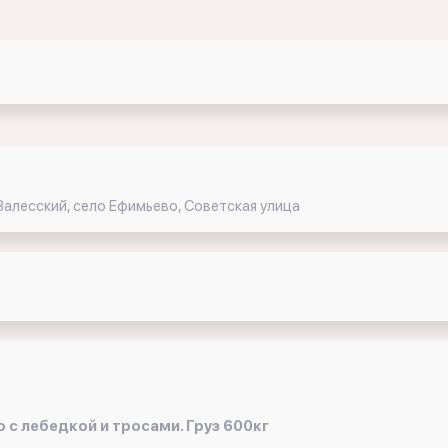
Залесский, село Ефимьево, Советская улица
о с лебедкой и тросами. Груз 600кг