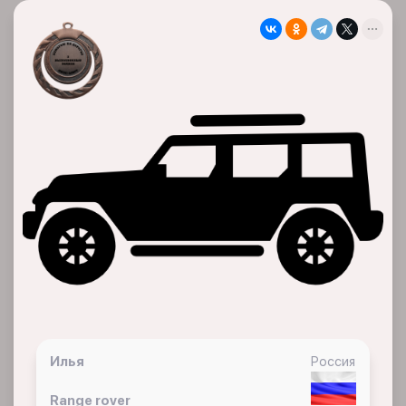
Илья
Россия
Range rover