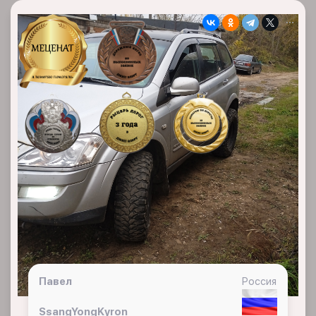
Павел
Россия
SsangYongKyron