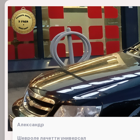
Александр
Шевроле лачетти универсал