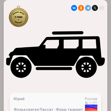
Юрий
Россия
Фольксваген Пассат . Форд транзит