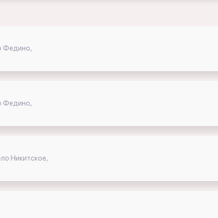
о Федино,
о Федино,
ело Никитское,