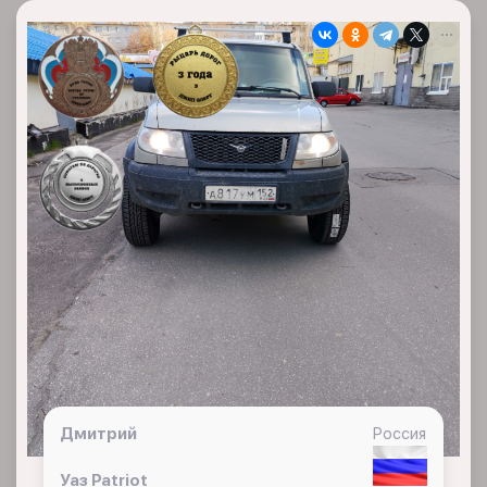
Дмитрий
Россия
Уаз Patriot